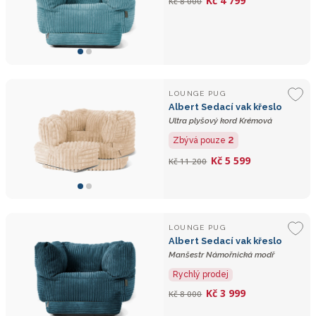
Kč 4 799
Kč 8 000
LOUNGE PUG
Albert Sedací vak křeslo
Ultra plyšový kord Krémová
2
Zbývá pouze
Kč 5 599
Kč 11 200
LOUNGE PUG
Albert Sedací vak křeslo
Manšestr Námořnická modř
Rychlý prodej
Kč 3 999
Kč 8 000