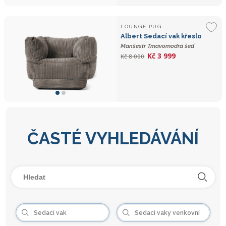
LOUNGE PUG
Albert Sedací vak křeslo
Manšestr Tmavomodrá šeď
Kč 3 999
Kč 8 000
ČASTÉ VYHLEDÁVÁNÍ
Sedací vak
Sedací vaky venkovní