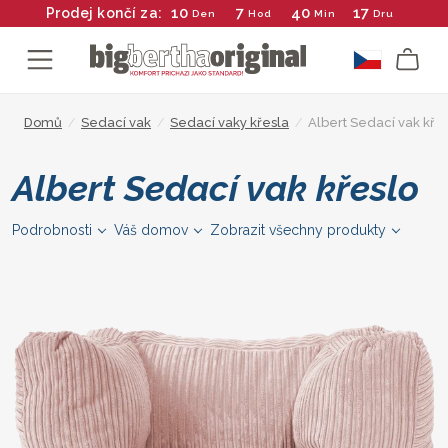
10
7
40
16
Prodej končí za:
Den
Hod
Min
Dru
Domů
/
Sedací vak
/
Sedací vaky křesla
/
Albert Sedací vak kře
Albert Sedací vak křeslo
Podrobnosti
Váš domov
Zobrazit všechny produkty