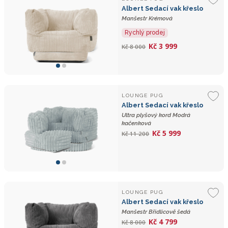
Albert Sedací vak křeslo
Manšestr Krémová
Rychlý prodej
Kč 3 999
Kč 8 000
LOUNGE PUG
Albert Sedací vak křeslo
Ultra plyšový kord Modrá
kačenková
Kč 5 999
Kč 11 200
LOUNGE PUG
Albert Sedací vak křeslo
Manšestr Břidlicově šedá
Kč 4 799
Kč 8 000