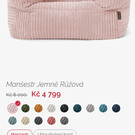
Manšestr Jemně Růžová
Kč 4 799
Kč 8 000
Manšestr
Ultra plyšový kord