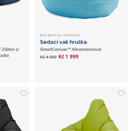
BIG BERTHA ORIGINAL
Sedací vak hruška
 Záření a
SmartCanvas™ Akvamarínová
odrá
Kč 1 999
Kč 4 000