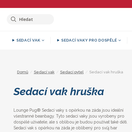
Hledat
SEDACÍ VAK
SEDACÍ VAKY PRO DOSPĚLÉ
Shop By Collection:
Shop By Collection:
Shop By Collection:
Shop By Collection:
Ott
Pol
Se
Sedací pytel
Polštář Venkovní
Malá podnožka
Přehoz na pohovku
Domů
/
Sedací vak
/
Sedací pytel
/
Sedací vak hruška
Deka
Sedací vaky křesla
Polštáře a
Velká podnožka
Sedací vak hruška
Povlaky na polštáře
Těžká Přikrývka
Sedací vak ve tvaru pohovky
Krychlová podnožka puf
Velké polštáře
Oversized Mikina s Kapucí
Obří sedací vak
Velký Puf
Lounge Pug® Sedací vaky s opěrkou na záda jsou ideální
Podlahové polštáře
Pelíškům pro Psy
všestranné beanbagy. Tyto sedací vaky jsou vyrobeny pro
Dětský sedací vaky
Kulatá podnožka
dospělé uživatele, ale s oblibou je budou používat také děti.
Relaxační polštáře
Náplň do sedacích vaků a
Sedací vak s opěrkou na záda je oblíbený pro svůj tvar