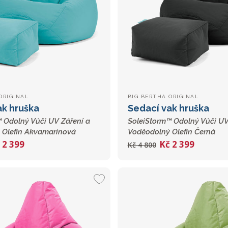
ORIGINAL
BIG BERTHA ORIGINAL
ak hruška
Sedací vak hruška
 Odolný Vůči UV Záření a
SoleiStorm™ Odolný Vůči UV
 Olefin Akvamarínová
Voděodolný Olefin Černá
 2 399
Kč 2 399
Kč 4 800