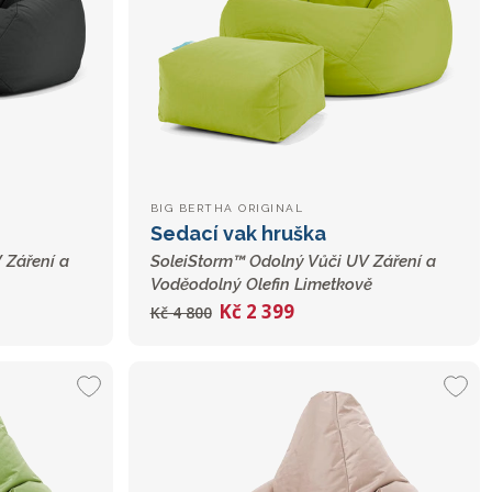
BIG BERTHA ORIGINAL
Sedací vak hruška
 Záření a
SoleiStorm™ Odolný Vůči UV Záření a
Voděodolný Olefin Limetkově
Kč 2 399
Kč 4 800