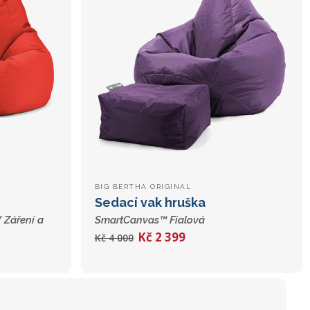
BIG BERTHA ORIGINAL
Sedací vak hruška
 Záření a
SmartCanvas™ Fialová
Kč 2 399
Kč 4 000