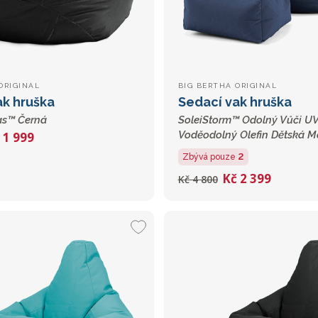
ORIGINAL
BIG BERTHA ORIGINAL
ak hruška
Sedací vak hruška
s™ Černá
SoleiStorm™ Odolný Vůči UV
Voděodolný Olefin Dětská M
 1 999
2
Zbývá pouze
Kč 2 399
Kč 4 800