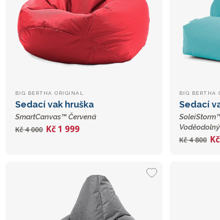
BIG BERTHA ORIGINAL
BIG BERTHA 
Sedací vak hruška
Sedací v
SmartCanvas™ Červená
SoleiStorm™
Voděodolný
Kč 1 999
Kč 4 000
Kč
Kč 4 800