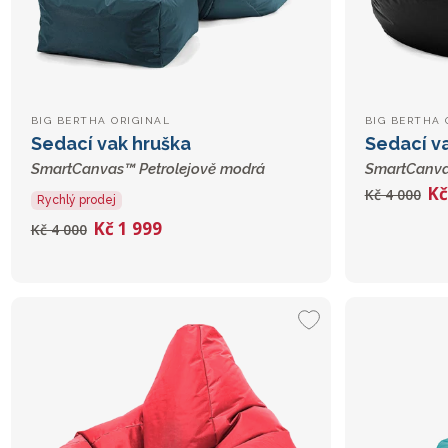
BIG BERTHA ORIGINAL
BIG BERTHA 
Sedací vak hruška
Sedací v
SmartCanvas™ Petrolejově modrá
SmartCanva
Kč
Kč 4 000
Rychlý prodej
Kč 1 999
Kč 4 000