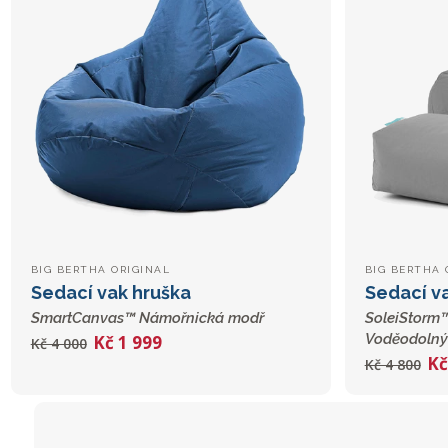
BIG BERTHA ORIGINAL
BIG BERTHA 
Sedací vak hruška
Sedací v
SmartCanvas™ Námořnická modř
SoleiStorm™
Voděodolný 
Kč 1 999
Kč 4 000
Kč
Kč 4 800