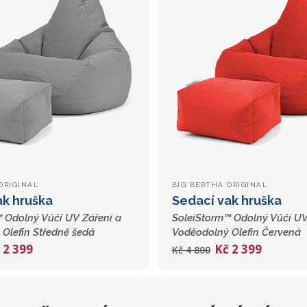
ORIGINAL
BIG BERTHA ORIGINAL
ak hruška
Sedací vak hruška
 Odolný Vůči UV Záření a
SoleiStorm™ Odolný Vůči UV
Olefin Středně šedá
Voděodolný Olefin Červená
 2 399
Kč 2 399
Kč 4 800