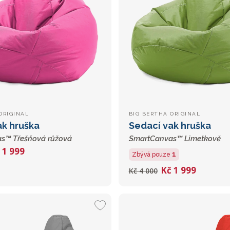
ORIGINAL
BIG BERTHA ORIGINAL
ak hruška
Sedací vak hruška
s™ Třešňová růžová
SmartCanvas™ Limetkově
 1 999
1
Zbývá pouze
Kč 1 999
Kč 4 000