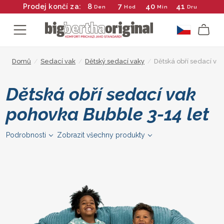
8
7
40
40
Prodej končí za:
Den
Hod
Min
Dru
Domů
/
Sedací vak
/
Dětský sedací vaky
/
Dětská obří sedací va
Dětská obří sedací vak
pohovka Bubble 3-14 let
Podrobnosti
Zobrazit všechny produkty