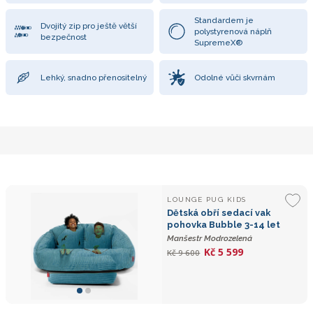
Standardem je
Dvojitý zip pro ještě větší
polystyrenová náplň
bezpečnost
SupremeX®
Lehký, snadno přenositelný
Odolné vůči skvrnám
LOUNGE PUG KIDS
Dětská obří sedací vak
pohovka Bubble 3-14 let
Manšestr Modrozelená
Kč 5 599
Kč 9 600