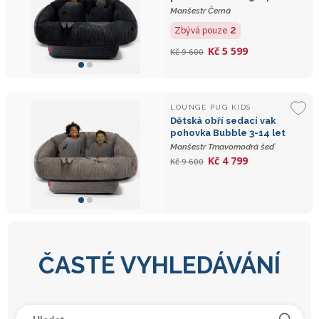
Manšestr Černá
2
Zbývá pouze
Kč 5 599
Kč 9 600
LOUNGE PUG KIDS
Dětská obří sedací vak
pohovka Bubble 3-14 let
Manšestr Tmavomodrá šeď
Kč 4 799
Kč 9 600
ČASTÉ VYHLEDÁVÁNÍ