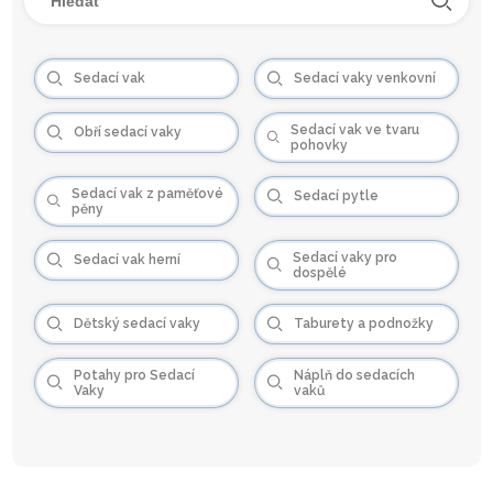
Sedací vak
Sedací vaky venkovní
Sedací vak ve tvaru
Obří sedací vaky
pohovky
Sedací vak z paměťové
Sedací pytle
pěny
Sedací vaky pro
Sedací vak herní
dospělé
Dětský sedací vaky
Taburety a podnožky
Potahy pro Sedací
Náplň do sedacích
Vaky
vaků