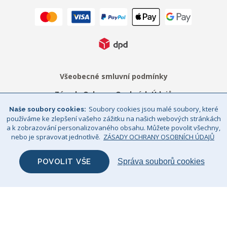
Všeobecné smluvní podmínky
Zásady Ochrany Osobních Údajů
Soubory cookies jsou malé soubory, které
Naše soubory cookies
Právní upozornění
Sitemap
používáme ke zlepšení vašeho zážitku na našich webových stránkách
a k zobrazování personalizovaného obsahu. Můžete povolit všechny,
© Big Bertha Original 2026
nebo je spravovat jednotlivě.
ZÁSADY OCHRANY OSOBNÍCH ÚDAJŮ
GHS Retail Ltd / Registrace k DPH: CZ 685352911
POVOLIT VŠE
Správa souborů cookies