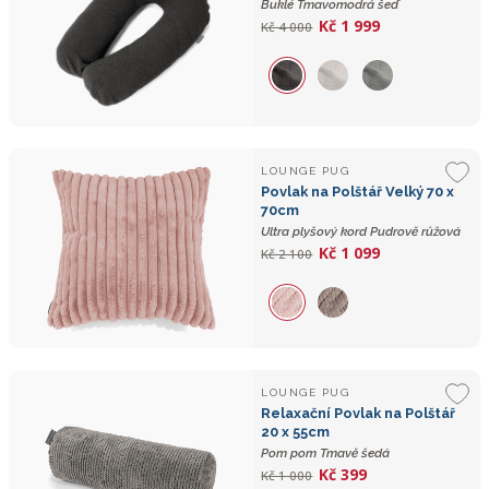
Buklé Tmavomodrá šeď
Kč 1 999
Kč 4 000
LOUNGE PUG
Povlak na Polštář Velký 70 x
70cm
Ultra plyšový kord Pudrově růžová
Kč 1 099
Kč 2 100
LOUNGE PUG
Relaxační Povlak na Polštář
20 x 55cm
Pom pom Tmavě šedá
Kč 399
Kč 1 000