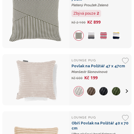
Pletený Proužek Zelená
2
Zbývá pouze
Kč 899
Kč 2 100
LOUNGE PUG
Povlak na Polštář 47 x 47cm
Manšestr Slonovinová
Kč 199
Kč 600
LOUNGE PUG
Obří Povlak na Polštář 40 x 70
cm
Ultra plyšový kord Krémová