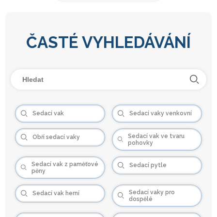
ČASTÉ VYHLEDÁVÁNÍ
Sedací vak
Sedací vaky venkovní
Sedací vak ve tvaru
Obří sedací vaky
pohovky
Sedací vak z paměťové
Sedací pytle
pěny
Sedací vaky pro
Sedací vak herní
dospělé