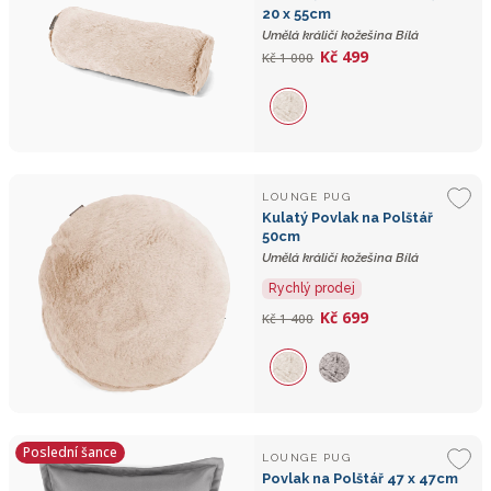
20 x 55cm
Umělá králičí kožešina Bílá
Kč 499
Kč 1 000
LOUNGE PUG
Kulatý Povlak na Polštář
50cm
Umělá králičí kožešina Bílá
Rychlý prodej
Kč 699
Kč 1 400
Poslední šance
LOUNGE PUG
Povlak na Polštář 47 x 47cm