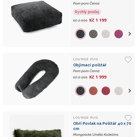
Pom pom Černá
Rychlý prodej
Kč 1 199
Kč 2 000
LOUNGE PUG
Objímací polštář
Pom pom Černá
Kč 1 999
Kč 3 200
LOUNGE PUG
Obří Povlak na Polštář 40 x 70
cm
Mongolská Umělá Kožešina