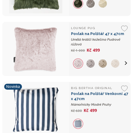
LOUNGE PUG
Povlak na Polštář 47 x 47cm
Umělá králičí kožešina Pudrově
růžová
Kč 499
Kč 1 000
Novinka
BIG BERTHA ORIGINAL
Povlak na Polštář Venkovní 47
x 47cm
Námořnicky Modré Pruhy
Kč 499
Kč 600