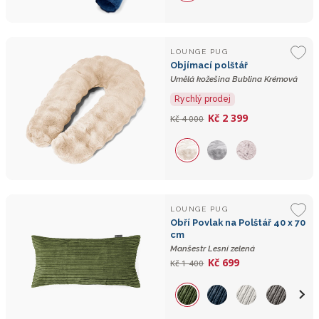
LOUNGE PUG
Objímací polštář
Umělá kožešina Bublina Krémová
Rychlý prodej
Kč 2 399
Kč 4 000
LOUNGE PUG
Obří Povlak na Polštář 40 x 70
cm
Manšestr Lesní zelená
Kč 699
Kč 1 400