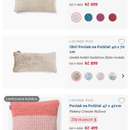
Kč 699
Kč 1 400
LOUNGE PUG
Obří Povlak na Polštář 40 x 70
cm
Umělá králičí kožešina Zlato-hnědá
Kč 899
Kč 1 800
Limitovaná kolekce
LOUNGE PUG
Povlak na Polštář 47 x 47cm
Pletený Chester Růžová
3
Zbývá pouze
Kč 499
Kč 1 000