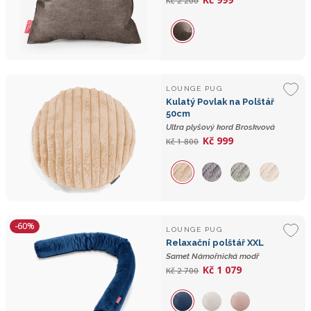
Kč 2 200
LOUNGE PUG
Kulatý Povlak na Polštář
50cm
Ultra plyšový kord Broskvová
Kč 999
Kč 1 800
-60%
LOUNGE PUG
Relaxační polštář XXL
Samet Námořnická modř
Kč 1 079
Kč 2 700