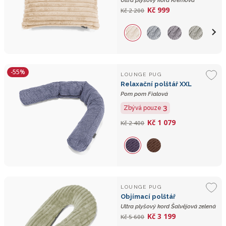
Kč 999
Kč 2 200
-55%
LOUNGE PUG
Relaxační polštář XXL
Pom pom Fialová
3
Zbývá pouze
Kč 1 079
Kč 2 400
LOUNGE PUG
Objímací polštář
Ultra plyšový kord Šalvějová zelená
Kč 3 199
Kč 5 600