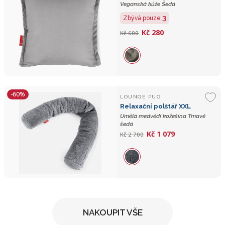
Veganská kůže Šedá
3
Zbývá pouze
Kč 280
Kč 600
-60%
LOUNGE PUG
Relaxační polštář XXL
Umělá medvědí kožešina Tmavě
šedá
Kč 1 079
Kč 2 700
NAKOUPIT VŠE