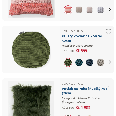
LOUNGE PUG
Kulatý Povlak na Polštář
50cm
Manšestr Lesní zelená
Kč 599
Kč 1 000
LOUNGE PUG
Povlak na Polštář Velký 70 x
70cm
Mongolská Umělá Kožešina
Šalvějová zelená
Kč 1 099
Kč 2 100