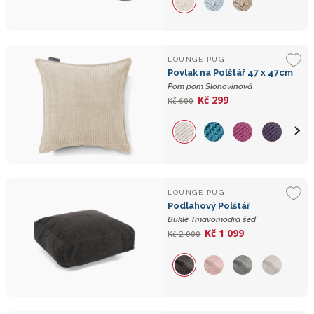
LOUNGE PUG
Povlak na Polštář 47 x 47cm
Pom pom Slonovinová
Kč 299
Kč 600
LOUNGE PUG
Podlahový Polštář
Buklé Tmavomodrá šeď
Kč 1 099
Kč 2 000