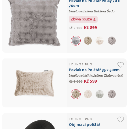
Povlak na Polštář Velký 70 x
70cm
Umělá kožešina Bublina Šedá
4
Zbývá pouze
Kč 899
Kč 2 100
LOUNGE PUG
Povlak na Polštář 35 x 50cm
Umělá králičí kožešina Zlato-hnědá
Kč 599
Kč 1 000
LOUNGE PUG
Objímací polštář