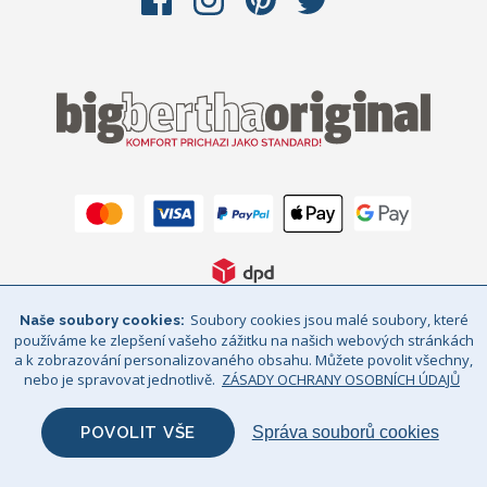
Soubory cookies jsou malé soubory, které
Naše soubory cookies
Všeobecné smluvní podmínky
používáme ke zlepšení vašeho zážitku na našich webových stránkách
a k zobrazování personalizovaného obsahu. Můžete povolit všechny,
Zásady Ochrany Osobních Údajů
nebo je spravovat jednotlivě.
ZÁSADY OCHRANY OSOBNÍCH ÚDAJŮ
Právní upozornění
Sitemap
POVOLIT VŠE
Správa souborů cookies
© Big Bertha Original 2026