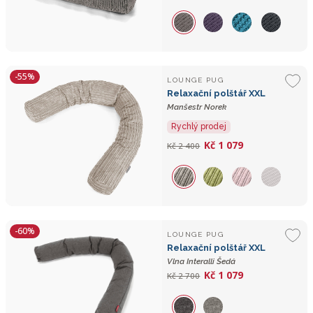
-55%
LOUNGE PUG
Relaxační polštář XXL
Manšestr Norek
Rychlý prodej
Kč 1 079
Kč 2 400
-60%
LOUNGE PUG
Relaxační polštář XXL
Vlna Interalli Šedá
Kč 1 079
Kč 2 700