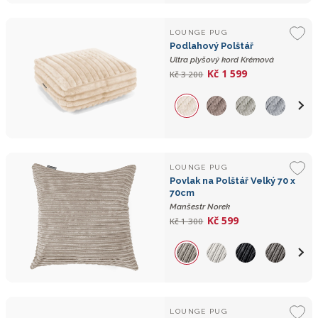
LOUNGE PUG
Podlahový Polštář
Ultra plyšový kord Krémová
Kč 1 599
Kč 3 200
LOUNGE PUG
Povlak na Polštář Velký 70 x
70cm
Manšestr Norek
Kč 599
Kč 1 300
LOUNGE PUG