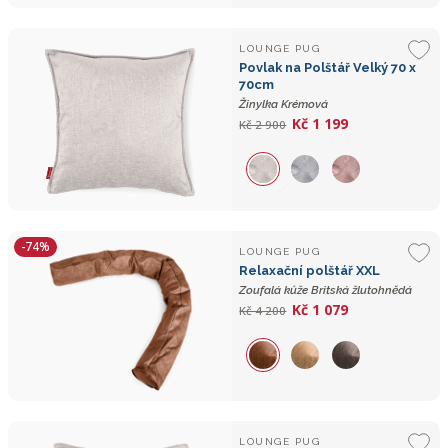
LOUNGE PUG
Povlak na Polštář Velký 70 x
70cm
Žinylka Krémová
Kč 1 199
Kč 2 900
-74%
LOUNGE PUG
Relaxační polštář XXL
Zoufalá kůže Britská žlutohnědá
Kč 1 079
Kč 4 200
LOUNGE PUG