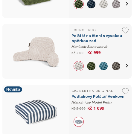
LOUNGE PUG
Polštář na čtení s vysokou
opěrkou zad
Manšestr Slonovinová
Kč 999
Kč 2 000
Novinka
BIG BERTHA ORIGINAL
Podlahový Polštář Venkovní
Námořnicky Modré Pruhy
Kč 1 099
Kč 2 000