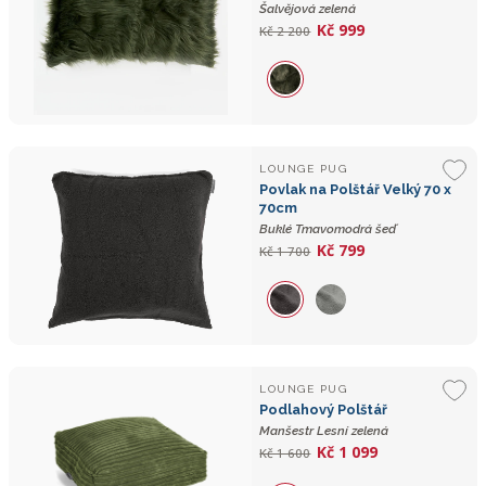
Šalvějová zelená
Kč 999
Kč 2 200
LOUNGE PUG
Povlak na Polštář Velký 70 x
70cm
Buklé Tmavomodrá šeď
Kč 799
Kč 1 700
LOUNGE PUG
Podlahový Polštář
Manšestr Lesní zelená
Kč 1 099
Kč 1 600