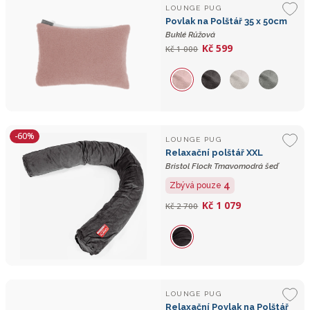
LOUNGE PUG
Povlak na Polštář 35 x 50cm
Buklé Růžová
Kč 599
Kč 1 000
-60%
LOUNGE PUG
Relaxační polštář XXL
Bristol Flock Tmavomodrá šeď
4
Zbývá pouze
Kč 1 079
Kč 2 700
LOUNGE PUG
Relaxační Povlak na Polštář