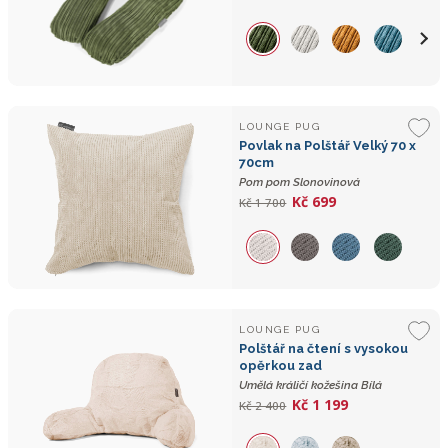
LOUNGE PUG
Povlak na Polštář Velký 70 x
70cm
Pom pom Slonovinová
Kč 699
Kč 1 700
LOUNGE PUG
Polštář na čtení s vysokou
opěrkou zad
Umělá králičí kožešina Bílá
Kč 1 199
Kč 2 400