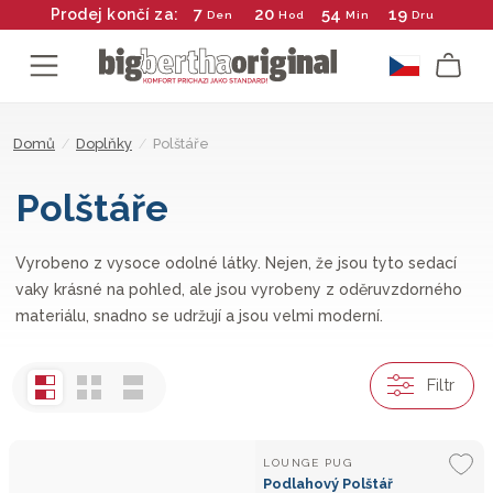
7
20
54
18
Prodej končí za:
Den
Hod
Min
Dru
Domů
/
Doplňky
/
Polštáře
Polštáře
Vyrobeno z vysoce odolné látky. Nejen, že jsou tyto sedací
vaky krásné na pohled, ale jsou vyrobeny z oděruvzdorného
materiálu, snadno se udržují a jsou velmi moderní.
Filtr
LOUNGE PUG
Podlahový Polštář