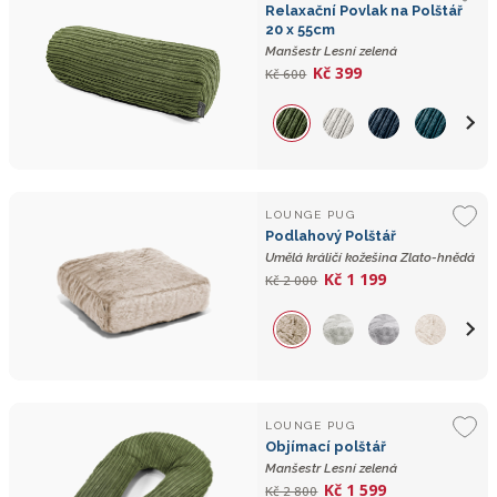
Relaxační Povlak na Polštář
20 x 55cm
Manšestr Lesní zelená
Kč 399
Kč 600
LOUNGE PUG
Podlahový Polštář
Umělá králičí kožešina Zlato-hnědá
Kč 1 199
Kč 2 000
LOUNGE PUG
Objímací polštář
Manšestr Lesní zelená
Kč 1 599
Kč 2 800