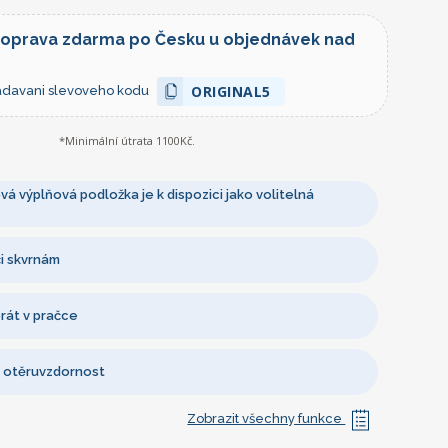
doprava zdarma po Česku u objednávek nad
ORIGINAL5
zadavani slevoveho kodu
*Minimální útrata 1100Kč.
á výplňová podložka je k dispozici jako volitelná
i skvrnám
rát v pračce
 otěruvzdornost
Zobrazit všechny funkce