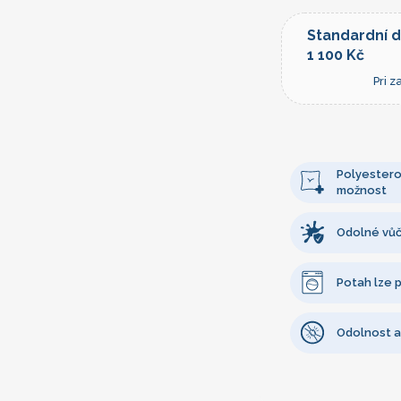
Standardní 
1 100 Kč
Pri 
Polyesterov
možnost
Odolné vůč
Potah lze p
Odolnost a