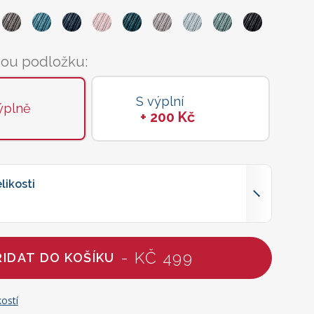
vou podložku:
S výplní
ýplně
+ 200 Kč
likosti
- KČ 499
ŘIDAT DO KOŠÍKU
ostí