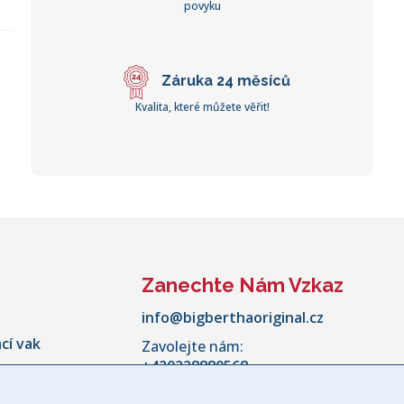
povyku
Záruka 24 měsíců
Kvalita, které můžete věřit!
Zanechte Nám Vzkaz
info@bigberthaoriginal.cz
cí vak
Zavolejte nám:
+420228880568
Pondělí - Pátek:
10:00 - 18:00
kovní