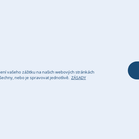
Storno formulář
Sedací vak ve tv
Kontaktujte nás
Dětský sedací va
Naše Záruka
Dětské židle
Taburety a pod
Polštář & Povlak
Přehoz na poho
šení vašeho zážitku na našich webových stránkách
echny, nebo je spravovat jednotlivě.
ZÁSADY
sady Ochrany Osobních Údajů
Právní upozornění
Si
GHS Retail Ltd / Registrace k DPH: CZ 685352911