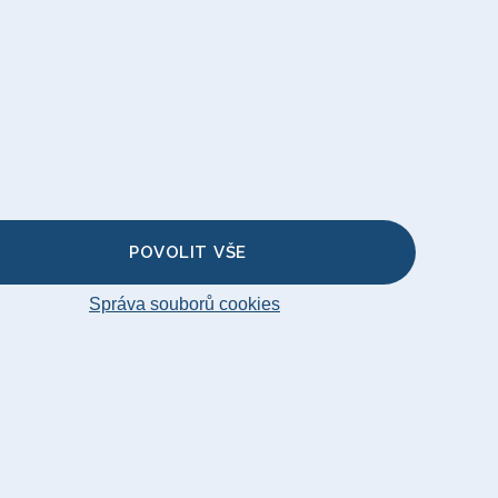
aru pohovky
ky
nožky
 na Polštář
vku
POVOLIT VŠE
Správa souborů cookies
temap
© Big Bertha Original 2026