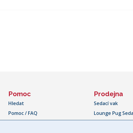
Pomoc
Prodejna
Hledat
Sedací vak
Pomoc / FAQ
Lounge Pug Seda
Informace o zásilce
Obří sedací vak
Sledování zásilek
Sedací vaky ven