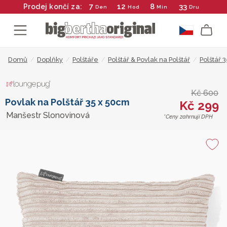
7
12
8
33
Prodej končí za:
Den
Hod
Min
Dru
Domů
/
Doplňky
/
Polštáře
/
Polštář & Povlak na Polštář
/
Polštář 
Kč 600
Povlak na Polštář 35 x 50cm
Kč 299
Manšestr Slonovinová
*Ceny zahrnují DPH