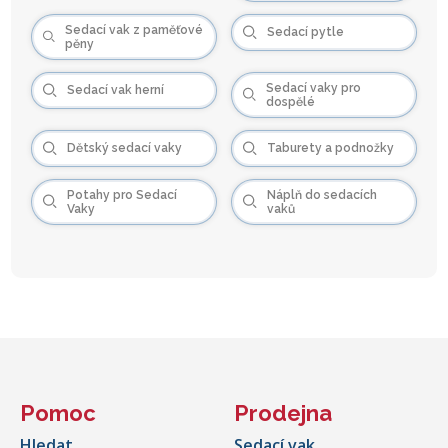
Sedací vak z paměťové
Sedací pytle
pěny
Sedací vaky pro
Sedací vak herní
dospělé
Dětský sedací vaky
Taburety a podnožky
Potahy pro Sedací
Náplň do sedacích
Vaky
vaků
Pomoc
Prodejna
Hledat
Sedací vak