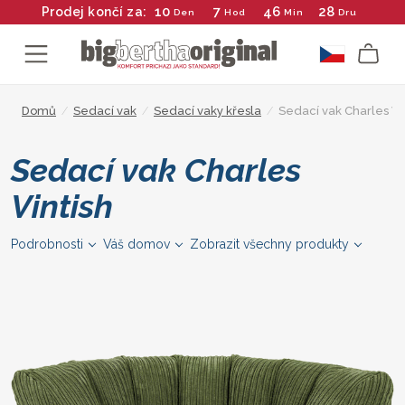
10
7
46
27
Prodej končí za:
Den
Hod
Min
Dru
Domů
/
Sedací vak
/
Sedací vaky křesla
/
Sedací vak Charles Vi
Sedací vak Charles
Vintish
Podrobnosti
Váš domov
Zobrazit všechny produkty