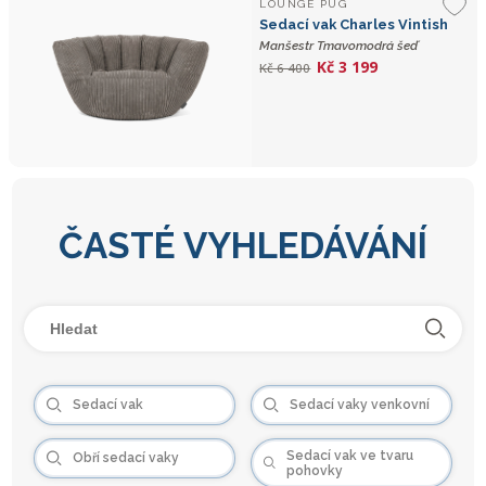
LOUNGE PUG
Sedací vak Charles Vintish
Manšestr Tmavomodrá šeď
Kč 3 199
Kč 6 400
ČASTÉ VYHLEDÁVÁNÍ
Sedací vak
Sedací vaky venkovní
Sedací vak ve tvaru
Obří sedací vaky
pohovky