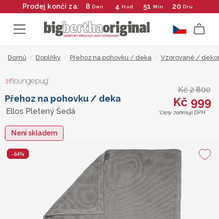
8
4
51
19
Prodej končí za:
Den
Hod
Min
Dru
Domů
/
Doplňky
/
Přehoz na pohovku / deka
/
Vzorované / dekor
Kč 2 800
Přehoz na pohovku / deka
Kč 999
Ellos Pletený Šedá
*Ceny zahrnují DPH
Není skladem
-64%