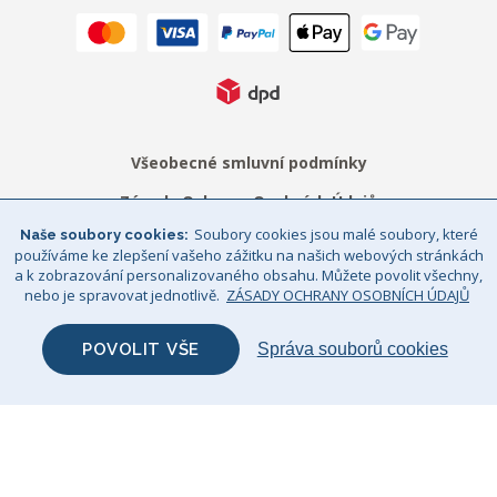
Všeobecné smluvní podmínky
Zásady Ochrany Osobních Údajů
Soubory cookies jsou malé soubory, které
Naše soubory cookies
Právní upozornění
Sitemap
používáme ke zlepšení vašeho zážitku na našich webových stránkách
a k zobrazování personalizovaného obsahu. Můžete povolit všechny,
© Big Bertha Original 2026
nebo je spravovat jednotlivě.
ZÁSADY OCHRANY OSOBNÍCH ÚDAJŮ
GHS Retail Ltd / Registrace k DPH: CZ 685352911
POVOLIT VŠE
Správa souborů cookies