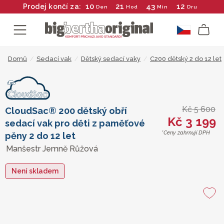
10
21
43
12
Prodej končí za:
Den
Hod
Min
Dru
Domů
/
Sedací vak
/
Dětský sedací vaky
/
C200 dětský 2 do 12 let
Kč 5 600
CloudSac® 200 dětský obří
Kč 3 199
sedací vak pro děti z paměťové
*Ceny zahrnují DPH
pěny 2 do 12 let
Manšestr Jemně Růžová
Není skladem