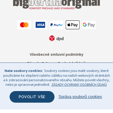
Všeobecné smluvní podmínky
Zásady Ochrany Osobních Údajů
Soubory cookies jsou malé soubory, které
Naše soubory cookies
Právní upozornění
Sitemap
používáme ke zlepšení vašeho zážitku na našich webových stránkách
a k zobrazování personalizovaného obsahu. Můžete povolit všechny,
© Big Bertha Original 2026
nebo je spravovat jednotlivě.
ZÁSADY OCHRANY OSOBNÍCH ÚDAJŮ
GHS Retail Ltd / Registrace k DPH: CZ 685352911
POVOLIT VŠE
Správa souborů cookies