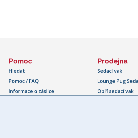
Pomoc
Prodejna
Hledat
Sedací vak
Pomoc / FAQ
Lounge Pug Seda
Informace o zásilce
Obří sedací vak
Sledování zásilek
Sedací vaky ven
Storno formulář
Sedací vak ve tv
Kontaktujte nás
Dětský sedací va
Naše Záruka
Dětské židle