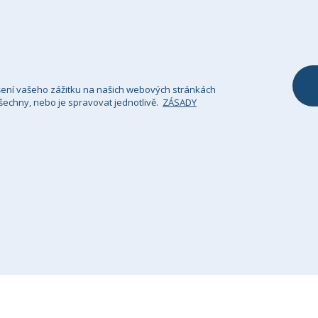
Taburety a pod
Polštář & Povlak
Přehoz na poho
šení vašeho zážitku na našich webových stránkách
echny, nebo je spravovat jednotlivě.
ZÁSADY
sady Ochrany Osobních Údajů
Právní upozornění
Si
GHS Retail Ltd / Registrace k DPH: CZ 685352911