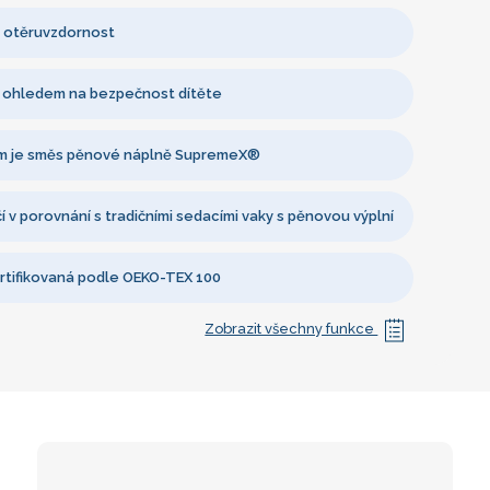
 otěruvzdornost
 ohledem na bezpečnost dítěte
m je směs pěnové náplně SupremeX®
í v porovnání s tradičními sedacími vaky s pěnovou výplní
rtifikovaná podle OEKO-TEX 100
Zobrazit všechny funkce