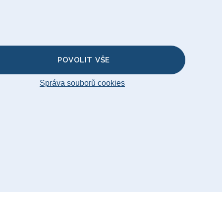
nožky
 na Polštář
vku
POVOLIT VŠE
Správa souborů cookies
temap
© Big Bertha Original 2026