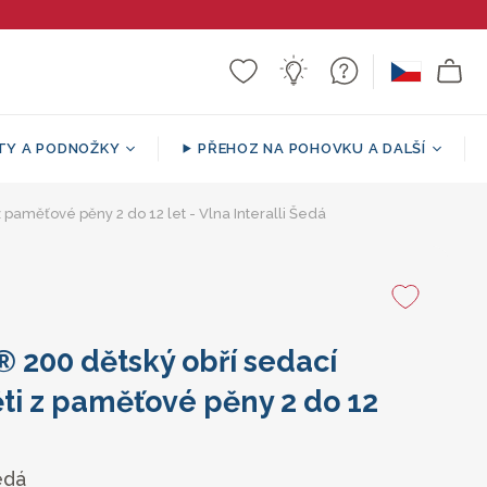
TY A PODNOŽKY
PŘEHOZ NA POHOVKU A DALŠÍ
 paměťové pěny 2 do 12 let - Vlna Interalli Šedá
Sherpa
a puf
ář
í
Sedací vak ve tvaru pohovky
Vzorované / dekorativní
Podpůrné Polštáře
Kulatá podnožka
přehozy
 200 dětský obří sedací
ti z paměťové pěny 2 do 12
edá