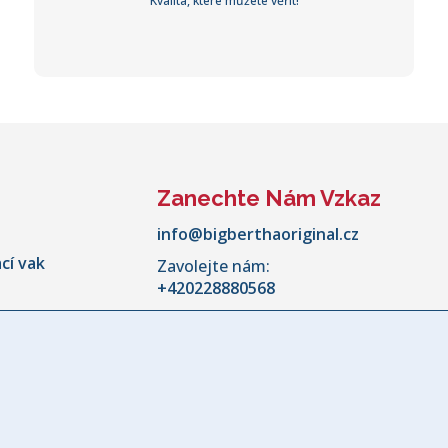
Kvalita, které můžete věřit!
Zanechte Nám Vzkaz
info@bigberthaoriginal.cz
cí vak
Zavolejte nám:
+420228880568
Pondělí - Pátek:
10:00 - 18:00
kovní
aru pohovky
ky