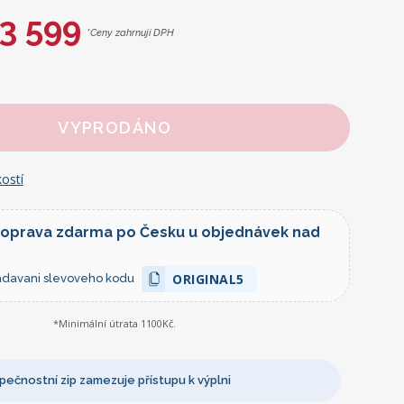
3 599
*Ceny zahrnují DPH
VYPRODÁNO
ostí
doprava zdarma po Česku u objednávek nad
ORIGINAL5
zadavani slevoveho kodu
*Minimální útrata 1100Kč.
ečnostní zip zamezuje přístupu k výplni