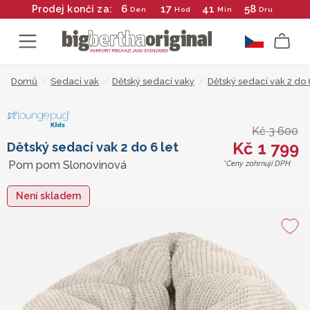
6
17
41
58
Prodej končí za:
Den
Hod
Min
Dru
Domů
/
Sedací vak
/
Dětský sedací vaky
/
Dětský sedací vak 2 do 
Kč 3 600
Kč 1 799
Dětský sedací vak 2 do 6 let
Pom pom Slonovinová
*Ceny zahrnují DPH
Není skladem