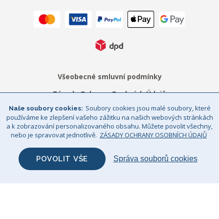
Všeobecné smluvní podmínky
Zásady Ochrany Osobních Údajů
Soubory cookies jsou malé soubory, které
Naše soubory cookies
Právní upozornění
Sitemap
používáme ke zlepšení vašeho zážitku na našich webových stránkách
a k zobrazování personalizovaného obsahu. Můžete povolit všechny,
© Big Bertha Original 2026
nebo je spravovat jednotlivě.
ZÁSADY OCHRANY OSOBNÍCH ÚDAJŮ
GHS Retail Ltd / Registrace k DPH: CZ 685352911
POVOLIT VŠE
Správa souborů cookies