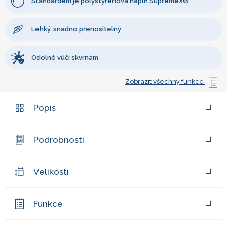
Standardem je polystyrenová náplň SupremeX®
Lehký, snadno přenositelný
Odolné vůči skvrnám
Zobrazit všechny funkce
Popis
Podrobnosti
Velikosti
Funkce