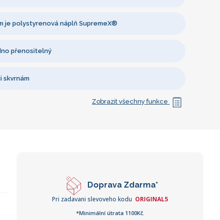
 je polystyrenová náplň SupremeX®
dno přenositelný
i skvrnám
Zobrazit všechny funkce
Doprava Zdarma*
Pri zadavani slevoveho kodu
ORIGINAL5
*Minimální útrata 1100Kč.