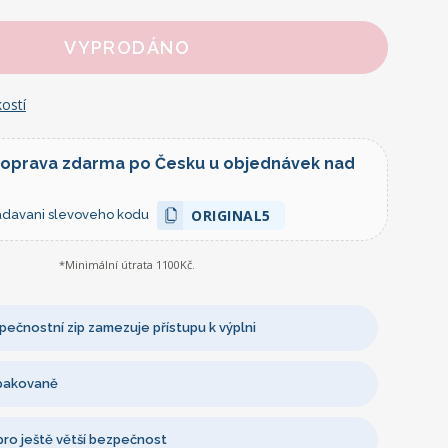
VYPRODÁNO
ostí
doprava zdarma po Česku u objednávek nad
ORIGINAL5
zadavani slevoveho kodu
*Minimální útrata 1100Kč.
ečnostní zip zamezuje přístupu k výplni
opakovaně
 pro ještě větší bezpečnost