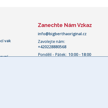
Zanechte Nám Vzkaz
info@bigberthaoriginal.cz
cí vak
Zavolejte nám:
+420228880568
Pondělí - Pátek:
10:00 - 18:00
kovní
aru pohovky
ky
nožky
 na Polštář
vku