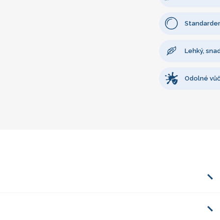
Standardem
Lehký, sna
Odolné vůč