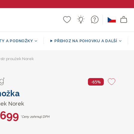
TY A PODNOŽKY
PŘEHOZ NA POHOVKU A DALŠÍ
Sherpa
a puf
str proužek Norek
ář
í
Sedací vak ve tvaru pohovky
Vzorované / dekorativní
Podpůrné Polštáře
Kulatá podnožka
přehozy
-65%
nožka
žek Norek
 699
*Ceny zahrnují DPH