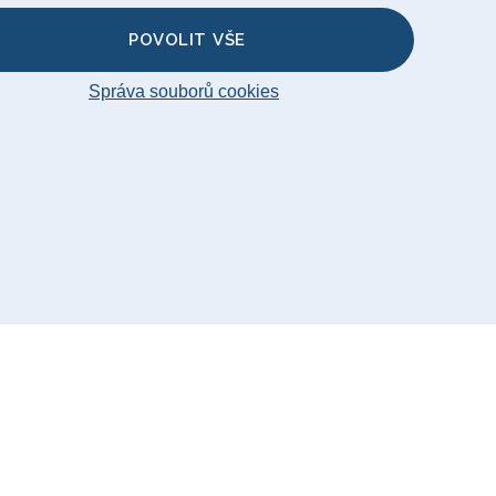
POVOLIT VŠE
Správa souborů cookies
temap
© Big Bertha Original 2026