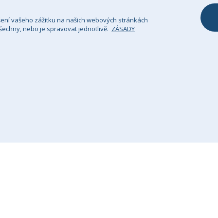
šení vašeho zážitku na našich webových stránkách
echny, nebo je spravovat jednotlivě.
ZÁSADY
sady Ochrany Osobních Údajů
Právní upozornění
Si
GHS Retail Ltd / Registrace k DPH: CZ 685352911