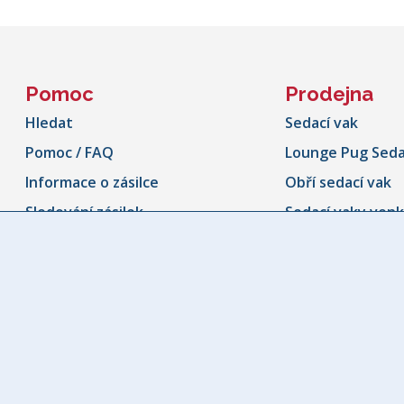
Pomoc
Prodejna
Hledat
Sedací vak
Pomoc / FAQ
Lounge Pug Seda
Informace o zásilce
Obří sedací vak
Sledování zásilek
Sedací vaky ven
Storno formulář
Sedací vak ve tv
Kontaktujte nás
Dětský sedací va
Naše Záruka
Dětské židle
Taburety a pod
Polštář & Povlak
Přehoz na poho