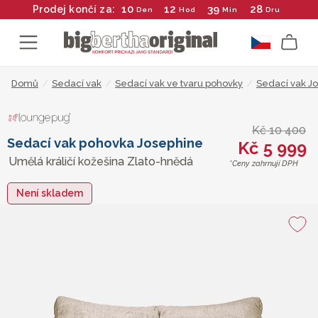
10
12
39
27
Prodej končí za:
Den
Hod
Min
Dru
Domů
/
Sedací vak
/
Sedací vak ve tvaru pohovky
/
Sedací vak J
Kč 10 400
Sedací vak pohovka Josephine
Kč 5 999
Umělá králičí kožešina Zlato-hnědá
*Ceny zahrnují DPH
Není skladem