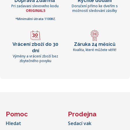
Doprava Zdarma*
Rychlé dodání
Pri zadavani slevoveho kodu
Doručení přímo ke dveřím s
ORIGINAL5
možností sledování zásilky
*Minimální útrata 1100Kč.
Vrácení zboží do 30
Záruka 24 měsíců
Kvalita, které můžete věřit!
dní
Výměny a vrácení zboží bez
zbytečného povyku
Pomoc
Prodejna
Hledat
Sedací vak