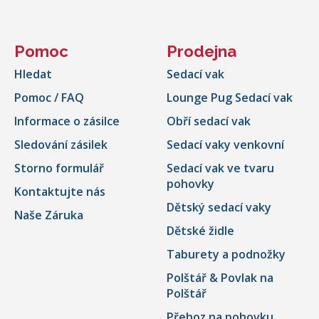
Pomoc
Prodejna
Hledat
Sedací vak
Pomoc / FAQ
Lounge Pug Sedací vak
Informace o zásilce
Obří sedací vak
Sledování zásilek
Sedací vaky venkovní
Storno formulář
Sedací vak ve tvaru
pohovky
Kontaktujte nás
Dětský sedací vaky
Naše Záruka
Dětské židle
Taburety a podnožky
Polštář & Povlak na
Polštář
Přehoz na pohovku