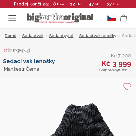
8
12
47
36
Prodej končí za:
Den
Hod
Min
Dru
Domů
/
Sedací vak
/
Sedací pytel
/
Sedací vak lenošky
/
Sedací
Kč 7 200
Sedací vak lenošky
Kč 3 999
Manšestr Černá
*Ceny zahrnují DPH