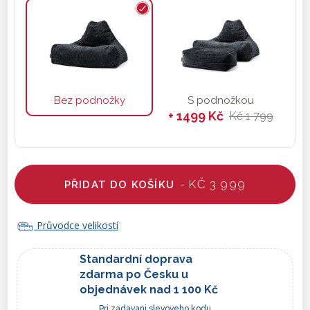
Bez podnožky
S podnožkou
+ 1499 Kč
Kč 1 799
- KČ 3 999
PŘIDAT DO KOŠÍKU
Průvodce velikostí
Standardní doprava
zdarma po Česku u
objednávek nad 1 100 Kč
Pri zadavani slevoveho kodu