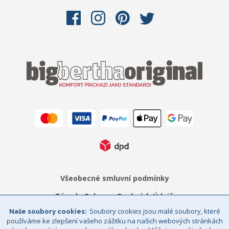
Všeobecné smluvní podmínky
Zásady Ochrany Osobních Údajů
Soubory cookies jsou malé soubory, které
Naše soubory cookies
Právní upozornění
Sitemap
používáme ke zlepšení vašeho zážitku na našich webových stránkách