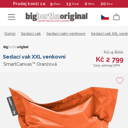
9
13
0
20
Prodej končí za:
Den
Hod
Min
Dru
Domů
/
Sedací vak
/
Sedací vaky venkovní
/
Sedací vak XXL venk
Kč 4 800
Sedací vak XXL venkovní
Kč 2 799
SmartCanvas™ Oranžová
*Ceny zahrnují DPH