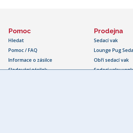
Pomoc
Prodejna
Hledat
Sedací vak
Pomoc / FAQ
Lounge Pug Seda
Informace o zásilce
Obří sedací vak
Sledování zásilek
Sedací vaky ven
Storno formulář
Sedací vak ve tv
Kontaktujte nás
Dětský sedací va
Naše Záruka
Dětské židle
Taburety a pod
Polštář & Povlak
Přehoz na poho