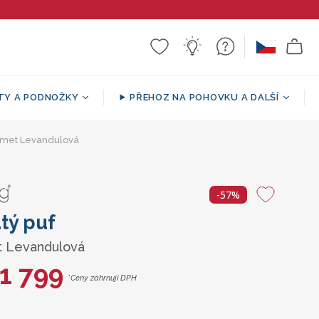
TY A PODNOŽKY
PŘEHOZ NA POHOVKU A DALŠÍ
samet Levandulová
Sherpa
a puf
ář
í
Sedací vak ve tvaru pohovky
Vzorované / dekorativní
Podpůrné Polštáře
Kulatá podnožka
přehozy
-57%
tý puf
 Levandulová
1 799
*Ceny zahrnují DPH