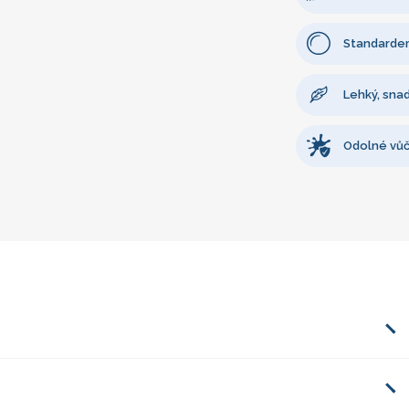
Standardem
Lehký, sna
Odolné vůč