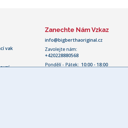
Zanechte Nám Vzkaz
info@bigberthaoriginal.cz
cí vak
Zavolejte nám:
+420228880568
Pondělí - Pátek:
10:00 - 18:00
kovní
aru pohovky
ky
nožky
 na Polštář
vku