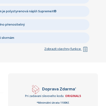
 je polystyrenová náplň SupremeX®
dno přenositelný
i skvrnám
Zobrazit všechny funkce
Doprava Zdarma*
Pri zadavani slevoveho kodu
ORIGINAL5
*Minimální útrata 1100Kč.