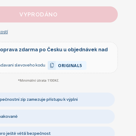
VYPRODÁNO
ostí
doprava zdarma po Česku u objednávek nad
ORIGINAL5
zadavani slevoveho kodu
*Minimální útrata 1100Kč.
ečnostní zip zamezuje přístupu k výplni
opakovaně
 pro ještě větší bezpečnost