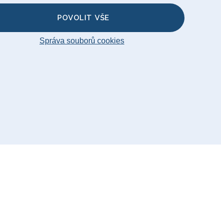
POVOLIT VŠE
Správa souborů cookies
temap
© Big Bertha Original 2026