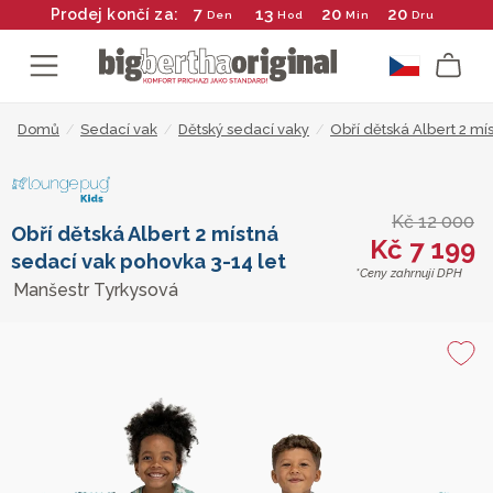
7
13
20
20
Prodej končí za:
Den
Hod
Min
Dru
Domů
/
Sedací vak
/
Dětský sedací vaky
/
Obří dětská Albert 2 mí
Kč 12 000
Obří dětská Albert 2 místná
Kč 7 199
sedací vak pohovka 3-14 let
*Ceny zahrnují DPH
Manšestr Tyrkysová