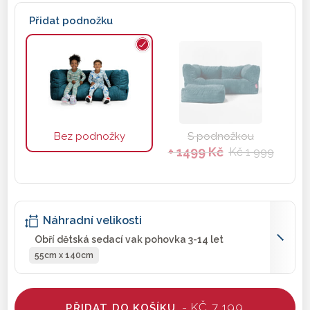
Přidat podnožku
Bez podnožky
S podnožkou
+ 1499 Kč
Kč 1 999
Náhradní velikosti
Obří dětská sedací vak pohovka 3-14 let
55cm x 140cm
- KČ 7 199
PŘIDAT DO KOŠÍKU