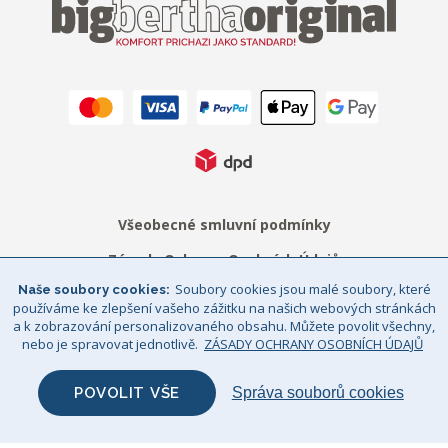
Všeobecné smluvní podmínky
Zásady Ochrany Osobních Údajů
Soubory cookies jsou malé soubory, které
Naše soubory cookies
Právní upozornění
Sitemap
používáme ke zlepšení vašeho zážitku na našich webových stránkách
a k zobrazování personalizovaného obsahu. Můžete povolit všechny,
© Big Bertha Original 2026
nebo je spravovat jednotlivě.
ZÁSADY OCHRANY OSOBNÍCH ÚDAJŮ
GHS Retail Ltd / Registrace k DPH: CZ 685352911
POVOLIT VŠE
Správa souborů cookies