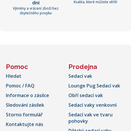
Kvalita, které můžete věřit!
dní
Výměny a vrácení zboží bez
zbytečného povyku
Pomoc
Prodejna
Hledat
Sedací vak
Pomoc / FAQ
Lounge Pug Sedací vak
Informace o zásilce
Obří sedací vak
Sledování zásilek
Sedací vaky venkovní
Storno formulář
Sedací vak ve tvaru
pohovky
Kontaktujte nás
Dětský sedací vaky