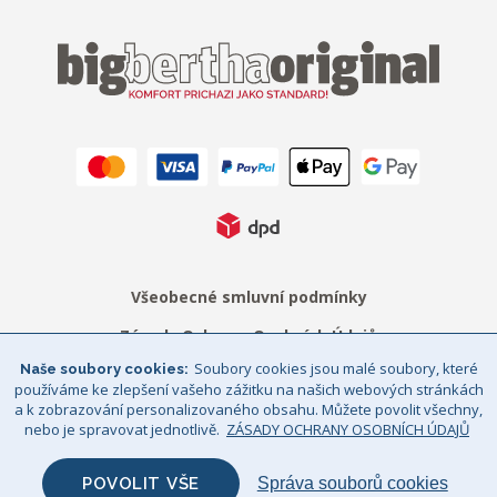
Všeobecné smluvní podmínky
Zásady Ochrany Osobních Údajů
Soubory cookies jsou malé soubory, které
Naše soubory cookies
Právní upozornění
Sitemap
používáme ke zlepšení vašeho zážitku na našich webových stránkách
a k zobrazování personalizovaného obsahu. Můžete povolit všechny,
© Big Bertha Original 2026
nebo je spravovat jednotlivě.
ZÁSADY OCHRANY OSOBNÍCH ÚDAJŮ
GHS Retail Ltd / Registrace k DPH: CZ 685352911
POVOLIT VŠE
Správa souborů cookies