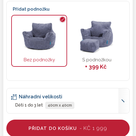
Přidat podnožku
Bez podnožky
S podnožkou
+ 399 Kč
Náhradní velikosti
Děti 1 do 3 let
40cm x 40cm
- KČ 1 999
PŘIDAT DO KOŠÍKU