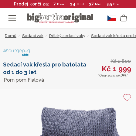
7
14
37
55
Prodej končí za:
Den
Hod
Min
Dru
Domů
/
Sedací vak
/
Dětský sedací vaky
/
Sedací vak křesla pro b
Kč 2 800
Sedací vak křesla pro batolata
Kč 1 999
od 1 do 3 let
*Ceny zahrnují DPH
Pom pom Fialová