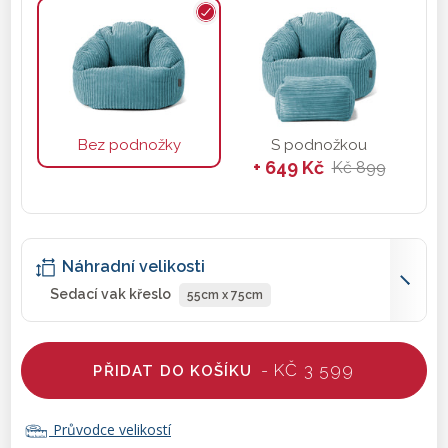
Bez podnožky
S podnožkou
+ 649 Kč
Kč 899
Náhradní velikosti
Sedací vak křeslo
55cm x 75cm
- KČ 3 599
PŘIDAT DO KOŠÍKU
Průvodce velikostí