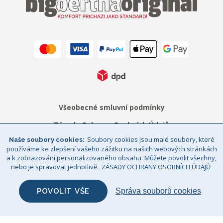
Všeobecné smluvní podmínky
Zásady Ochrany Osobních Údajů
Soubory cookies jsou malé soubory, které
Naše soubory cookies
Právní upozornění
Sitemap
používáme ke zlepšení vašeho zážitku na našich webových stránkách
a k zobrazování personalizovaného obsahu. Můžete povolit všechny,
© Big Bertha Original 2026
nebo je spravovat jednotlivě.
ZÁSADY OCHRANY OSOBNÍCH ÚDAJŮ
GHS Retail Ltd / Registrace k DPH: CZ 685352911
POVOLIT VŠE
Správa souborů cookies