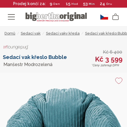
9
15
53
23
Prodej končí za:
Den
Hod
Min
Dru
Domů
/
Sedací vak
/
Sedací vaky křesla
/
Sedací vak křeslo Bubb
Kč 6 400
Sedací vak křeslo Bubble
Kč 3 599
Manšestr Modrozelená
*Ceny zahrnují DPH