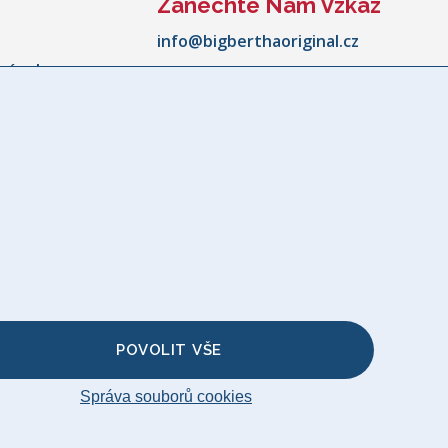
Zanechte Nám Vzkaz
info@bigberthaoriginal.cz
cí vak
Zavolejte nám:
+420228880568
Pondělí - Pátek:
10:00 - 18:00
kovní
aru pohovky
ky
nožky
 na Polštář
vku
POVOLIT VŠE
Správa souborů cookies