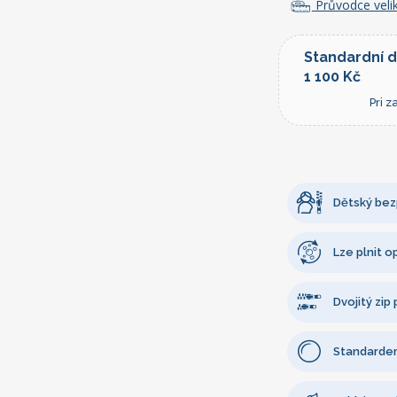
Průvodce velik
Standardní 
1 100 Kč
Pri 
Dětský bezp
Lze plnit 
Dvojitý zip
Standardem