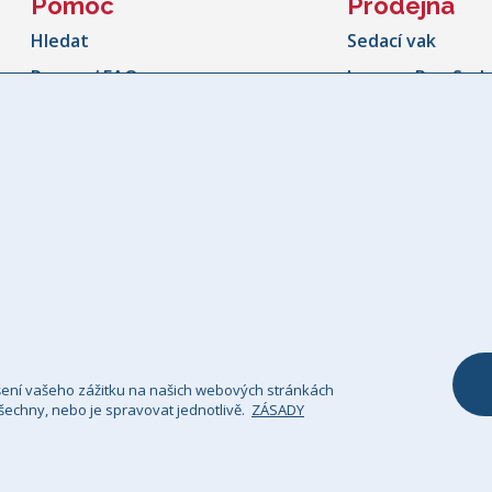
Pomoc
Prodejna
Hledat
Sedací vak
Pomoc / FAQ
Lounge Pug Seda
Informace o zásilce
Obří sedací vak
Sledování zásilek
Sedací vaky ven
Storno formulář
Sedací vak ve tv
Kontaktujte nás
Dětský sedací va
Naše Záruka
Dětské židle
Taburety a pod
Polštář & Povlak
Přehoz na poho
šení vašeho zážitku na našich webových stránkách
echny, nebo je spravovat jednotlivě.
ZÁSADY