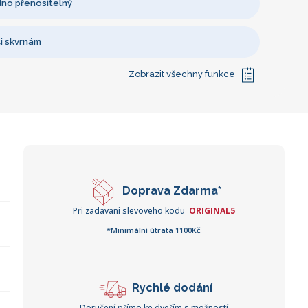
dno přenositelný
i skvrnám
Zobrazit všechny funkce
Doprava Zdarma*
Pri zadavani slevoveho kodu
ORIGINAL5
*Minimální útrata 1100Kč.
Rychlé dodání
Doručení přímo ke dveřím s možností