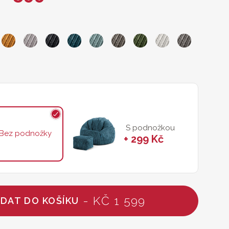
S podnožkou
Bez podnožky
+ 299 Kč
- KČ 1 599
IDAT DO KOŠÍKU