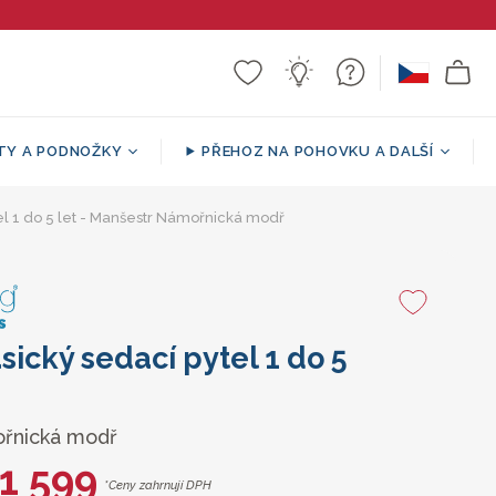
TY A PODNOŽKY
PŘEHOZ NA POHOVKU A DALŠÍ
Sherpa
tel 1 do 5 let - Manšestr Námořnická modř
a puf
ář
í
Sedací vak ve tvaru pohovky
Vzorované / dekorativní
Podpůrné Polštáře
Kulatá podnožka
přehozy
sický sedací pytel 1 do 5
řnická modř
1 599
*Ceny zahrnují DPH