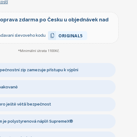
ostí
doprava zdarma po Česku u objednávek nad
ORIGINAL5
zadavani slevoveho kodu
*Minimální útrata 1100Kč.
ečnostní zip zamezuje přístupu k výplni
opakovaně
 pro ještě větší bezpečnost
 je polystyrenová náplň SupremeX®