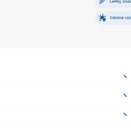
Lehký, sna
Odolné vůč