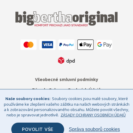
Všeobecné smluvní podmínky
Zásady Ochrany Osobních Údajů
Soubory cookies jsou malé soubory, které
Naše soubory cookies
Právní upozornění
Sitemap
používáme ke zlepšení vašeho zážitku na našich webových stránkách
a k zobrazování personalizovaného obsahu. Můžete povolit všechny,
© Big Bertha Original 2026
nebo je spravovat jednotlivě.
ZÁSADY OCHRANY OSOBNÍCH ÚDAJŮ
GHS Retail Ltd / Registrace k DPH: CZ 685352911
POVOLIT VŠE
Správa souborů cookies