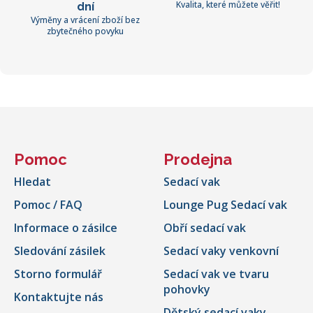
Kvalita, které můžete věřit!
dní
Výměny a vrácení zboží bez
zbytečného povyku
Pomoc
Prodejna
Hledat
Sedací vak
Pomoc / FAQ
Lounge Pug Sedací vak
Informace o zásilce
Obří sedací vak
Sledování zásilek
Sedací vaky venkovní
Storno formulář
Sedací vak ve tvaru
pohovky
Kontaktujte nás
Dětský sedací vaky