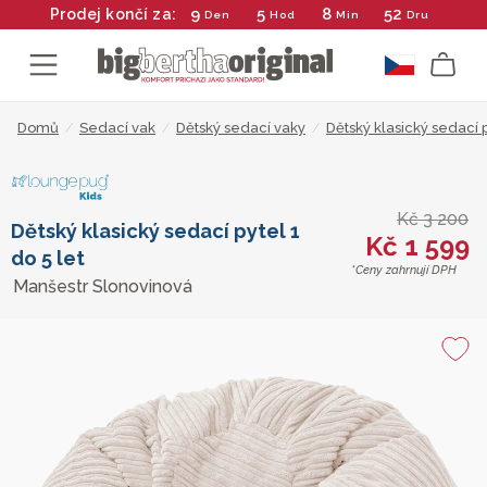
9
5
8
52
Prodej končí za:
Den
Hod
Min
Dru
Domů
/
Sedací vak
/
Dětský sedací vaky
/
Dětský klasický sedací p
Kč 3 200
Dětský klasický sedací pytel 1
Kč 1 599
do 5 let
*Ceny zahrnují DPH
Manšestr Slonovinová