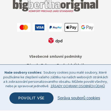
Všeobecné smluvní podmínky
Zásady Ochrany Osobních Údajů
Soubory cookies jsou malé soubory, které
Naše soubory cookies
Právní upozornění
Sitemap
používáme ke zlepšení vašeho zážitku na našich webových stránkách
a k zobrazování personalizovaného obsahu. Můžete povolit všechny,
© Big Bertha Original 2026
nebo je spravovat jednotlivě.
ZÁSADY OCHRANY OSOBNÍCH ÚDAJŮ
GHS Retail Ltd / Registrace k DPH: CZ 685352911
POVOLIT VŠE
Správa souborů cookies