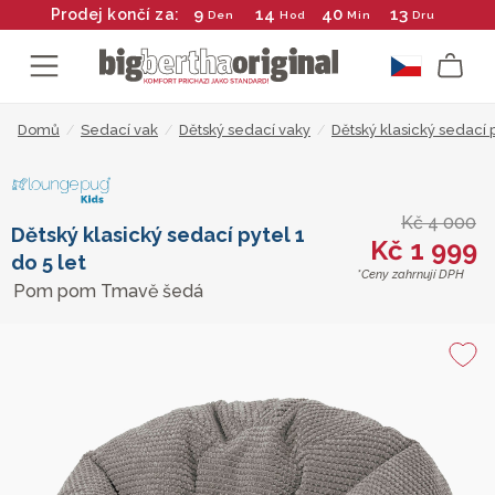
9
14
40
12
Prodej končí za:
Den
Hod
Min
Dru
Domů
/
Sedací vak
/
Dětský sedací vaky
/
Dětský klasický sedací p
Kč 4 000
Dětský klasický sedací pytel 1
Kč 1 999
do 5 let
*Ceny zahrnují DPH
Pom pom Tmavě šedá