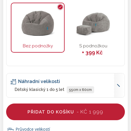
Bez podnožky
S podnožkou
+ 399 Kč
Náhradní velikosti
Dětský klasický 1 do 5 let
55cm x 60cm
- KČ 1 999
PŘIDAT DO KOŠÍKU
Průvodce velikostí