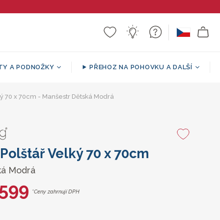
TY A PODNOŽKY
PŘEHOZ NA POHOVKU A DALŠÍ
Sherpa
a puf
ář
ký 70 x 70cm - Manšestr Dětská Modrá
í
Sedací vak ve tvaru pohovky
Vzorované / dekorativní
Podpůrné Polštáře
Kulatá podnožka
přehozy
Polštář Velký 70 x 70cm
ká Modrá
 599
*Ceny zahrnují DPH