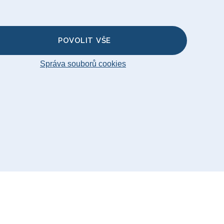
 na Polštář
vku
POVOLIT VŠE
Správa souborů cookies
temap
© Big Bertha Original 2026