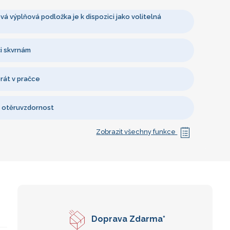
á výplňová podložka je k dispozici jako volitelná
i skvrnám
rát v pračce
 otěruvzdornost
Zobrazit všechny funkce
Doprava Zdarma*