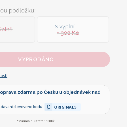
vou podložku:
S výplní
ýplně
+ 300 Kč
VYPRODÁNO
ostí
doprava zdarma po Česku u objednávek nad
ORIGINAL5
zadavani slevoveho kodu
*Minimální útrata 1100Kč.