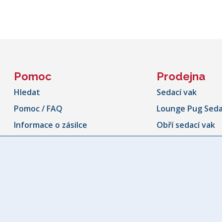
Pomoc
Prodejna
Hledat
Sedací vak
Pomoc / FAQ
Lounge Pug Seda
Informace o zásilce
Obří sedací vak
Sledování zásilek
Sedací vaky ven
Storno formulář
Sedací vak ve tv
Kontaktujte nás
Dětský sedací va
Naše Záruka
Dětské židle
Taburety a pod