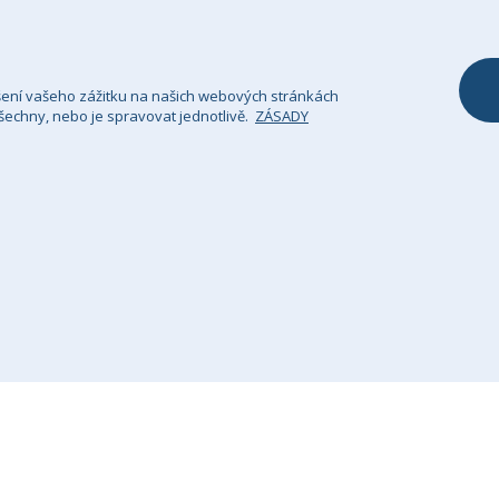
Polštář & Povlak
Přehoz na poho
šení vašeho zážitku na našich webových stránkách
echny, nebo je spravovat jednotlivě.
ZÁSADY
sady Ochrany Osobních Údajů
Právní upozornění
Si
GHS Retail Ltd / Registrace k DPH: CZ 685352911