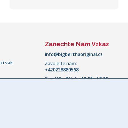
Zanechte Nám Vzkaz
info@bigberthaoriginal.cz
cí vak
Zavolejte nám:
+420228880568
Pondělí - Pátek:
10:00 - 18:00
kovní
aru pohovky
ky
nožky