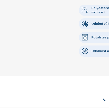
Polyesterov
možnost
Odolné vůč
Potah lze p
Odolnost a