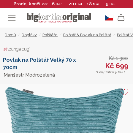
6
20
18
5
Prodej končí za:
Den
Hod
Min
Dru
Domů
/
Doplňky
/
Polštáře
/
Polštář & Povlak na Polštář
/
Polštář 
Kč 1 300
Povlak na Polštář Velký 70 x
Kč 699
70cm
*Ceny zahrnují DPH
Manšestr Modrozelená